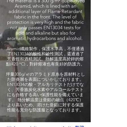
The material is a 300 g/m² dope-dyed
Aramid, which is lined with an
additional layer of Flame Retardant
fabric in the front. The level of
protection is very high and the fabric
not only passes EN13034 tests for
acid and alkaline but also for
aromatic hydrocarbons and alcohol.
Aramid纖維製作，保護水準高，不僅通過
了EN13034的酸性和鹼性測試，還通過了
芳香烴和酒精測試。熱解溫度高於鋅的熔
點(420 °C)，對鋅熔液也有良好的防護力。
坪量300g/㎡のアラミド原糸を原材料とし
た防炎層を表面についかしております。
EN13034の酸・アルカリテストだけでな
く、芳香族炭化水素やアルコールテスト
にも合格する高い保護性能を備えていま
す。 熱分解温度は亜鉛の融点（420℃）
より高いため、溶けた亜鉛に対する保護
性能も充分な防護服となっております。