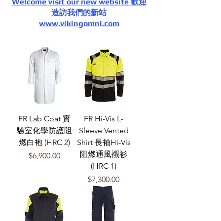
Welcome visit our new website 歡迎
造訪我們的新站
www.vikingomni.com
FR Lab Coat 實
FR Hi-Vis L-
驗室化學防護阻
Sleeve Vented
燃白袍 (HRC 2)
Shirt 長袖Hi-Vis
阻燃通風襯衫
價格
$6,900.00
(HRC 1)
價格
$7,300.00