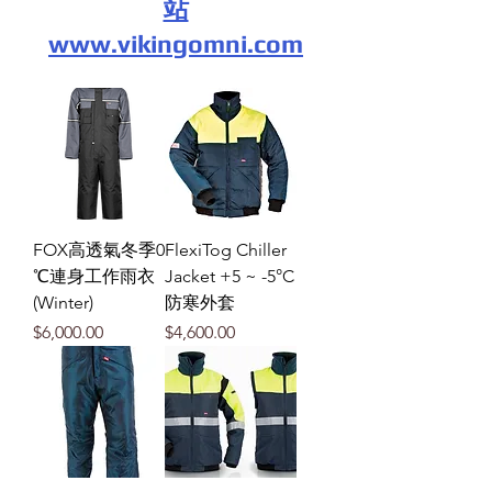
站
www.vikingomni.com
FOX高透氣冬季0
FlexiTog Chiller
℃連身工作雨衣
Jacket +5 ~ -5°C
(Winter)
防寒外套
價格
價格
$6,000.00
$4,600.00