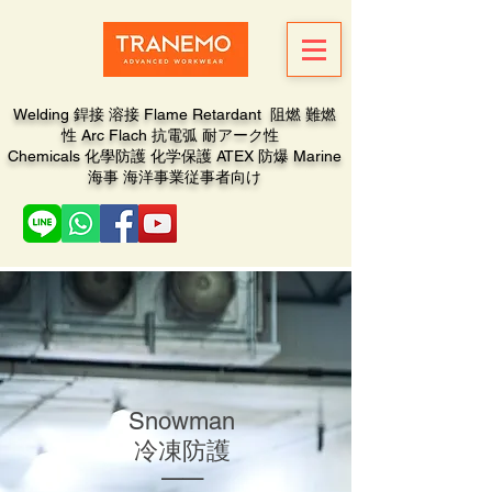
Welding 銲接 溶接 Flame Retardant 阻燃 難燃
性 Arc Flach 抗電弧 耐アーク性
Chemicals 化學防護 化学保護 ATEX 防爆 Marine
海事 海洋事業従事者向け
Snowman
冷凍防護
__