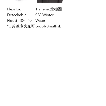
FlexiTog
Tranemo北極圏
Detachable
0°C Winter
Hood -10~ -40
Water-
°C 冷凍庫夾克可
proof/Breathabl
拆式防寒兜帽
e Jacket 冬季 防
水/透氣外套
價格
$1,800.00
價格
$7,300.00
Why is it vital for you to wear
breathable garments in a cold store