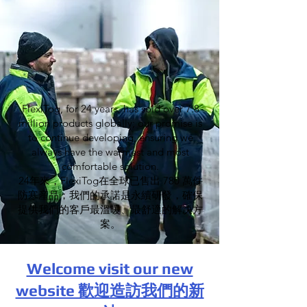
FlexiTog, for 24 years, has sold over 7.8
million products globally; our promise is
to continue developing, ensuring we
always have the warmest and most
comfortable solution.
24年來，FlexiTog在全球已售出 780 萬件
防寒産品；我們的承諾是永續研發，確保
提供我們的客戶最溫暖、最舒適的解决方
案。
Welcome visit our new
website 歡迎造訪我們的新