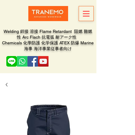
Welding 銲接 溶接 Flame Retardant 阻燃 難燃
性 Arc Flach 抗電弧 耐アーク性
Chemicals 化學防護 化学保護 ATEX 防爆 Marine
海事 海洋事業従事者向け