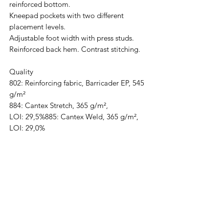
reinforced bottom.
Kneepad pockets with two different
placement levels.
Adjustable foot width with press studs.
Reinforced back hem. Contrast stitching.
Quality
802: Reinforcing fabric, Barricader EP, 545
g/m²
884: Cantex Stretch, 365 g/m²,
LOI: 29,5%885: Cantex Weld, 365 g/m²,
LOI: 29,0%
TRANEMO