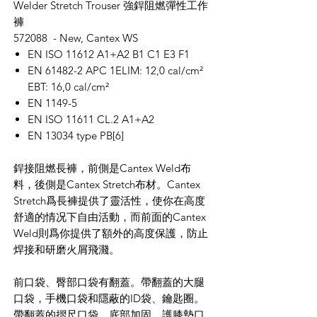
Welder Stretch Trouser 強銲阻燃彈性工作
褲
572088 - New, Cantex WS
EN ISO 11612 A1+A2 B1 C1 E3 F1
EN 61482-2 APC 1ELIM: 12,0 cal/cm²
EBT: 16,0 cal/cm²
EN 1149-5
EN ISO 11611 CL.2 A1+A2
EN 13034 type PB[6]
銲接
阻燃長褲，前
側
是
Cantex Weld
布
料
，後
側
是
Cantex Stretch
布材
。
Cantex
Stretch
爲長褲提供了靈活性，使你在高度
舒適的情况下自由活動，而前面的
Cantex
Weld
則爲你提供了額外的高度保護，防止
焊接和研磨
火屑
飛濺。
前口袋、臀部口袋
有
翻蓋。帶翻蓋的
大腿
口袋，手機口袋和隱蔽的
ID
袋、鑰匙圈。
帶翻蓋的
摺
尺口袋，底部加固。
護
膝墊口