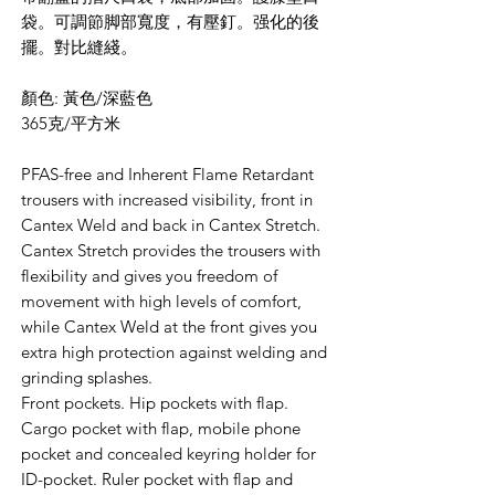
袋。可調節脚部寬度，有壓釘。强化的後
擺。對比縫綫。
顏色: 黃色/深藍色
365克/平方米
PFAS-free and Inherent Flame Retardant
trousers with increased visibility, front in
Cantex Weld and back in Cantex Stretch.
Cantex Stretch provides the trousers with
flexibility and gives you freedom of
movement with high levels of comfort,
while Cantex Weld at the front gives you
extra high protection against welding and
grinding splashes.
Front pockets. Hip pockets with flap.
Cargo pocket with flap, mobile phone
pocket and concealed keyring holder for
ID-pocket. Ruler pocket with flap and