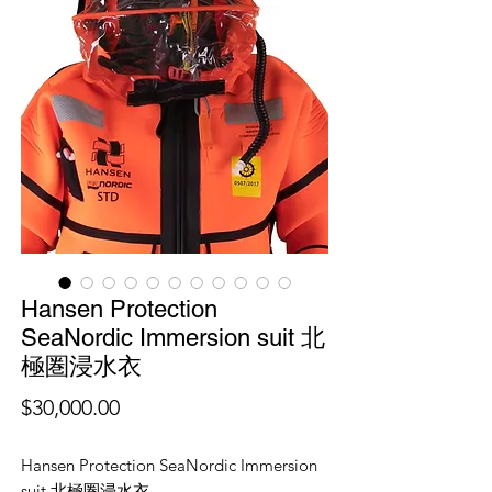
Hansen Protection
SeaNordic Immersion suit 北
極圏浸水衣
價
$30,000.00
格
Hansen Protection SeaNordic Immersion
suit 北極圏浸水衣