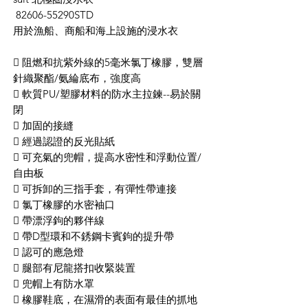
82606-55290STD
用於漁船、商船和海上設施的浸水衣
 阻燃和抗紫外線的5毫米氯丁橡膠，雙層
針織聚酯/氨綸底布，強度高
 軟質PU/塑膠材料的防水主拉鍊--易於關
閉
 加固的接縫
 經過認證的反光貼紙
 可充氣的兜帽，提高水密性和浮動位置/
自由板
 可拆卸的三指手套，有彈性帶連接
 氯丁橡膠的水密袖口
 帶漂浮鉤的夥伴線
 帶D型環和不銹鋼卡賓鉤的提升帶
 認可的應急燈
 腿部有尼龍搭扣收緊裝置
 兜帽上有防水罩
 橡膠鞋底，在濕滑的表面有最佳的抓地