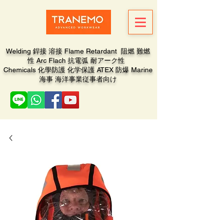
Welding 銲接 溶接 Flame Retardant 阻燃 難燃
性 Arc Flach 抗電弧 耐アーク性
Chemicals 化學防護 化学保護 ATEX 防爆 Marine
海事 海洋事業従事者向け