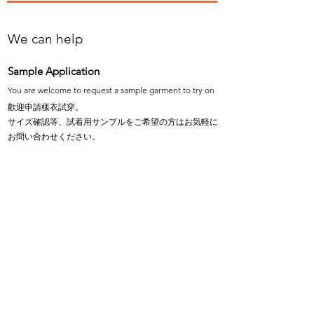
We can help
Sample Application
You are welcome to request a sample garment to try on
歡迎申請樣衣試穿。
サイズ確認等、試着用サンプルをご希望の方はお気軽に
お問い合わせください。
Cooperation
To explore the possibility of working with our
products, please email us.
探索與我們產品合作的可能性，歡迎email說明。
弊社製品の販売にご興味のあるパートナー会社様は
メールにてご連絡頂けると幸いです。