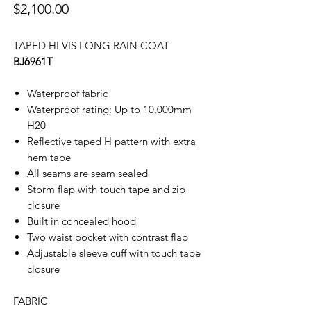
價
$2,100.00
格
TAPED HI VIS LONG RAIN COAT
BJ6961T
Waterproof fabric
Waterproof rating: Up to 10,000mm
H20
Reflective taped H pattern with extra
hem tape
All seams are seam sealed
Storm flap with touch tape and zip
closure
Built in concealed hood
Two waist pocket with contrast flap
Adjustable sleeve cuff with touch tape
closure
FABRIC