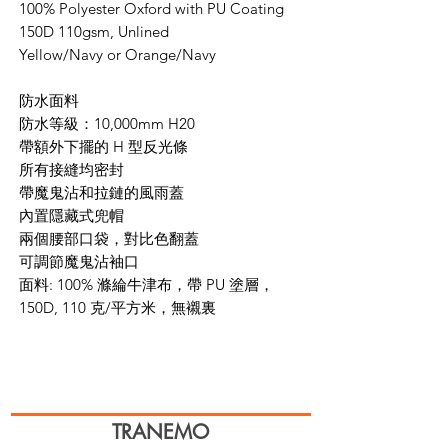
100% Polyester Oxford with PU Coating
150D 110gsm, Unlined
Yellow/Navy or Orange/Navy
防水面料
防水等級：10,000mm H20
帶額外下擺的 H 型反光條
所有接縫均密封
帶魔鬼沾和拉鏈的風雨蓋
內置隱藏式兜帽
兩個腰部口袋，對比色翻蓋
可調節魔鬼沾袖口
面料: 100% 滌綸牛津布，帶 PU 塗層，
150D, 110 克/平方米，無襯裏
TRANEMO