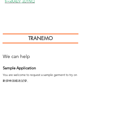
fr=xKAE9_zU1NQ
TRANEMO
We can help
Sample Application
You are welcome to request a sample garment to try on
歡迎申請樣衣試穿。
サイズ確認等、試着用サンプルをご希望の方はお気軽に
お問い合わせください。
Cooperation
To explore the possibility of working with our