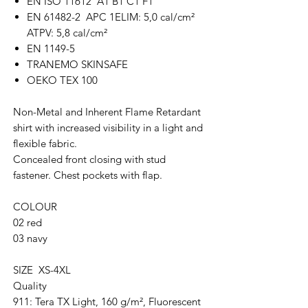
EN ISO 11612 A1 B1 C1 F1
EN 61482-2 APC 1ELIM: 5,0 cal/cm²
ATPV: 5,8 cal/cm²
EN 1149-5
TRANEMO SKINSAFE
OEKO TEX 100
Non-Metal and Inherent Flame Retardant
shirt with increased visibility in a light and
flexible fabric.
Concealed front closing with stud
fastener. Chest pockets with flap.
COLOUR
02 red
03 navy
SIZE XS-4XL
Quality
911: Tera TX Light, 160 g/m², Fluorescent