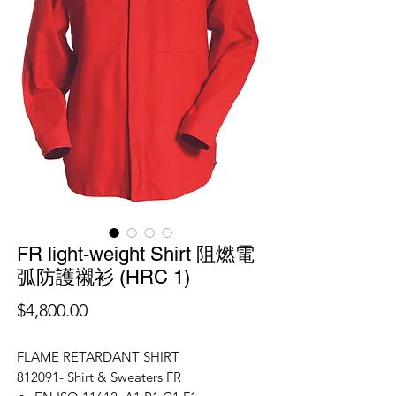
FR light-weight Shirt 阻燃電
弧防護襯衫 (HRC 1)
價
$4,800.00
格
FLAME RETARDANT SHIRT
812091- Shirt & Sweaters FR