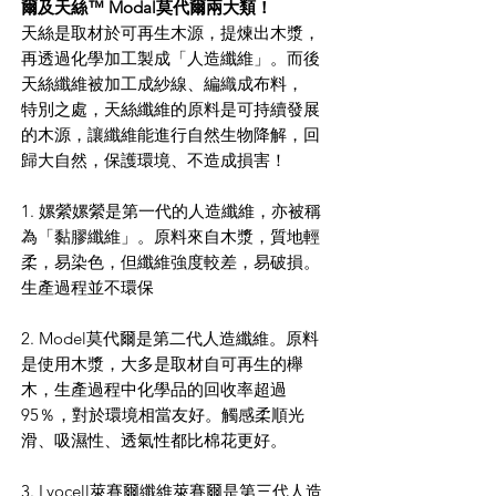
爾及天絲™ Modal莫代爾兩大類！
天絲是取材於可再生木源，提煉出木漿，
再透過化學加工製成「人造纖維」。而後
天絲纖維被加工成紗線、編織成布料，
特別之處，天絲纖維的原料是可持續發展
的木源，讓纖維能進行自然生物降解，回
歸大自然，保護環境、不造成損害！
1. 嫘縈嫘縈是第一代的人造纖維，亦被稱
為「黏膠纖維」。原料來自木漿，質地輕
柔，易染色，但纖維強度較差，易破損。
生產過程並不環保
2. Model莫代爾是第二代人造纖維。原料
是使用木漿，大多是取材自可再生的櫸
木，生產過程中化學品的回收率超過
95％，對於環境相當友好。觸感柔順光
滑、吸濕性、透氣性都比棉花更好。
3. Lyocell萊賽爾纖維萊賽爾是第三代人造