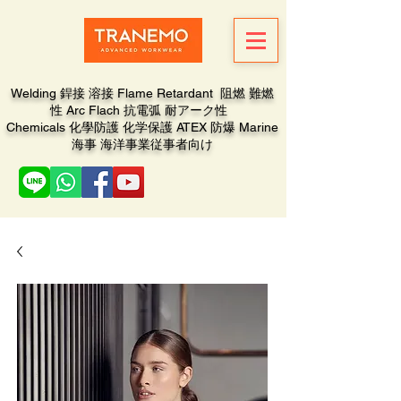
Welding 銲接 溶接 Flame Retardant 阻燃 難燃
性 Arc Flach 抗電弧 耐アーク性
Chemicals 化學防護 化学保護 ATEX 防爆 Marine
海事 海洋事業従事者向け