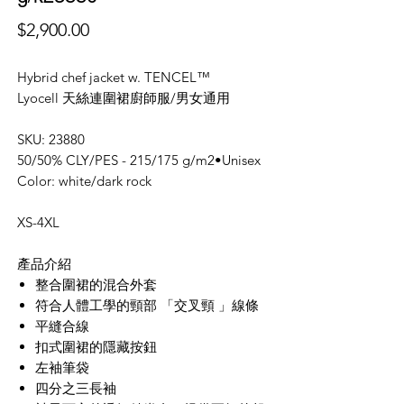
價
$2,900.00
格
Hybrid chef jacket w. TENCEL™
Lyocell 天絲連圍裙廚師服/男女通用
SKU: 23880
50/50% CLY/PES - 215/175 g/m2•Unisex
Color: white/dark rock
XS-4XL
產品介紹
整合圍裙的混合外套
符合人體工學的頸部 「交叉頸 」線條
平縫合線
扣式圍裙的隱藏按鈕
左袖筆袋
四分之三長袖