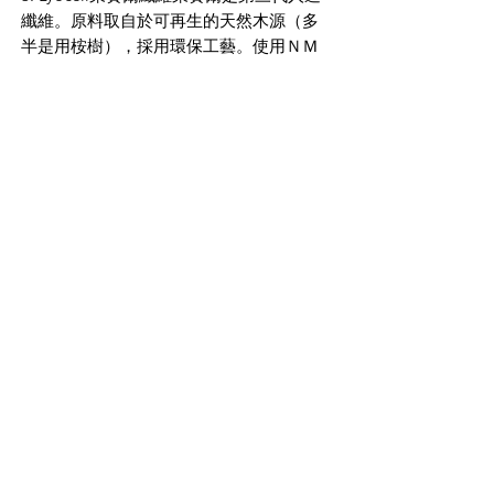
纖維。原料取自於可再生的天然木源（多
半是用桉樹），採用環保工藝。使用ＮＭ
ＭＯ(無毒水性溶劑）溶解木漿，透過閉環
系統，讓生產過程中化學品的回收率高達
99％，不對環境造成危害、汙染。是目前
最優質的天然環保纖維。吸濕性比棉花高
50%左右，舒適透氣、舒敏抑菌，且質地
非常強韌。
TRANEMO
We can help
Sample Application