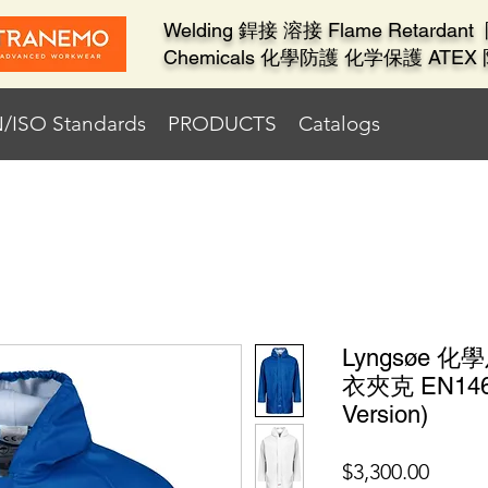
Welding 銲接 溶接 Flame Retard
Chemicals 化學防護 化学保護 ATE
/ISO Standards
PRODUCTS
Catalogs
Lyngsøe
衣夾克 EN1460
Version)
價
$3,300.00