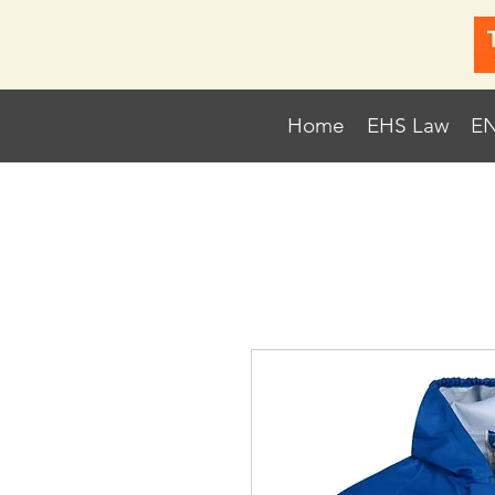
Home
EHS Law
EN