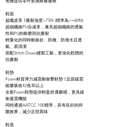
免費提供零件更換維修服務
鞋面
超纖皮革 ∣ 撕裂強度>75N (標準為>=60N)
超細纖維PU合成革，兼具超細纖維的透氣
性和PU的耐磨與抗撕裂
輕量化的同時耐曲折、防黴、防潑水且透
氣、易清潔
搭配Stitch Down縫製工藝，更強化鞋體的
抗撕裂
鞋墊
Foam材質彈力減震耐衝擊鞋墊 ∣ 足跟緩震
能量吸收42焦耳以上
全新Foam鞋墊提供輕盈舒適腳感，更具緩
衝避震機能
同時通過AATCC 100標準，具有良好的抑
菌效果，減少足部異味
鞋底