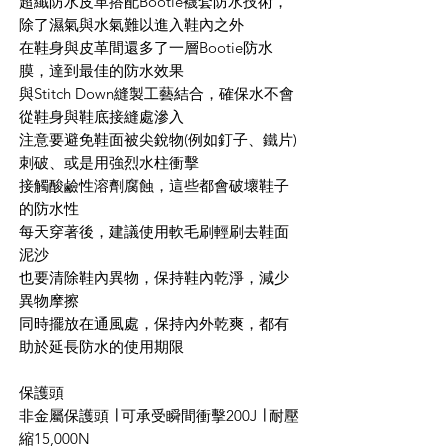
超纖防水皮革搭配Bootie襪套防水技術，
除了濕氣與水氣難以進入鞋內之外
在鞋身與皮革間還多了一層Bootie防水
膜，達到最佳的防水效果
與Stitch Down縫製工藝結合，確保水不會
從鞋身與鞋底接縫處滲入
注意要避免鞋面被尖銳物(例如釘子、鐵片)
刺破、或是用強烈水柱衝擊
接觸酸鹼性溶劑腐蝕，這些都會破壞鞋子
的防水性
每天穿著後，建議使用軟毛刷輕刷去鞋面
泥沙
也要清除鞋內異物，保持鞋內乾淨，減少
異物摩擦
同時擺放在通風處，保持內外乾爽，都有
助於延長防水的使用期限
保護頭
非金屬保護頭 ∣ 可承受瞬間衝擊200J ∣ 耐壓
縮15,000N