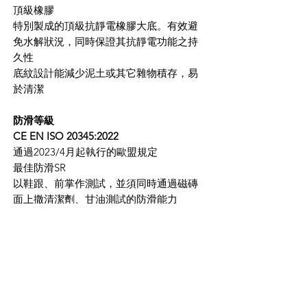
頂級橡膠
特別製成的頂級抗靜電橡膠大底。有效避
免水解狀況，同時保證其抗靜電功能之持
久性
底紋設計能減少泥土或其它雜物積存，易
於清潔
防滑等級
CE EN ISO 20345:2022
通過2023/4月起執行的歐盟規定
最佳防滑SR
以鞋跟、前掌作測試，並須同時通過磁磚
面上撒清潔劑、甘油測試的防滑能力
CNS 20345: 2015
通過台灣國家標準最新檢測SRC
SRC ∣ 最高等級防滑檢測 ∣ 同時通過SRA與
SRB
SRA為測量磁磚面上撒清潔劑的防滑能力
SRB為測量金屬面上撒甘油的防滑能力