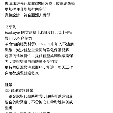
玻璃纖維強化塑膠(塑鋼)製成，較傳統鋼頭
更加輕便且增加鞋內空間
寬楦設計，符合亞洲人腳型
防穿刺
ExpLayer 防穿刺墊 ∣ 比鋼片輕55% ∣ 可抵
禦1,100N穿刺力
革命性的輕盈材質UHMwPE中加入不鏽鋼
纖維，減少鞋墊重量同時強化保護雙腳
超強的延展特性，提供鞋墊柔韌與緩震彈
力，能讓雙腳自由轉動不受拘束
獨特的吸濕與涼感面料，能讓一整天工作
穿著都感覺舒適乾爽
鞋帶
3D 鋼絲旋鈕鞋帶
一鍵穿脫取代傳統鞋帶，隨時可以調節最
適合的鬆緊度，不需擔心鞋帶鬆脫絆倒或
重綁