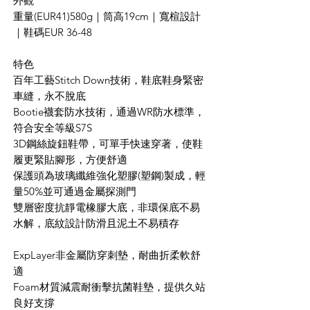
外觀
重量(EUR41)580g｜筒高19cm｜寬楦設計
｜鞋碼EUR 36-48
特色
百年工藝Stitch Down技術，鞋底鞋身緊密
車縫，永不脫底
Bootie襪套防水技術，通過WR防水標準，
符合安全等級S7S
3D鋼絲旋鈕鞋帶，可單手快速穿著，使鞋
履更緊貼腳形，方便舒適
保護頭為玻璃纖維強化塑膠(塑鋼)製成，輕
量50%並可通過金屬探測門
雙層密度抗靜電橡膠大底，非環保底不易
水解，底紋設計防滑且泥土不易積存
ExpLayer非金屬防穿刺墊，耐曲折柔軟舒
適
Foam材質減震耐衝擊抗菌鞋墊，提供久站
良好支撐