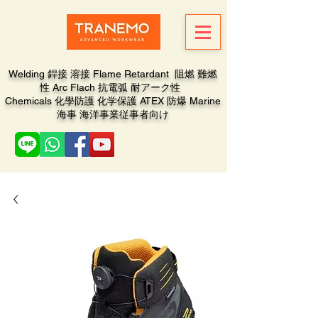
Welding 銲接 溶接 Flame Retardant 阻燃 難燃
性 Arc Flach 抗電弧 耐アーク性
Chemicals 化學防護 化学保護 ATEX 防爆 Marine
海事 海洋事業従事者向け