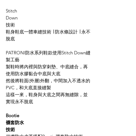
Stitch
Down
技術
鞋身鞋底一體車縫技術 ∣ 防水條設計 ∣ 永不
脫底
PATRONI防水系列鞋款使用Stitch Down縫
製工藝
製鞋時將內裡與防穿刺墊、中底縫合，再
使用防水膠黏合中底與大底
然後將鞋面(外層)外翻，中間加入不透水的
PVC，和大底直接縫製
這樣一來，鞋身與大底之間再無縫隙，並
實現永不脫底
Bootie
襪套防水
技術