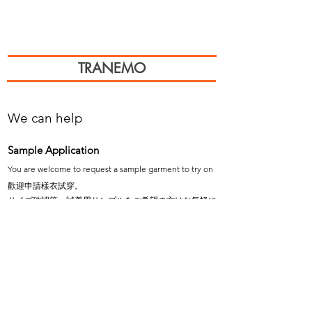
TRANEMO
We can help
Sample Application
You are welcome to request a sample garment to try on
歡迎申請樣衣試穿。
サイズ確認等、試着用サンプルをご希望の方はお気軽に
お問い合わせください。
Cooperation
To explore the possibility of working with our
products, please email us.
探索與我們產品合作的可能性，歡迎email說明。