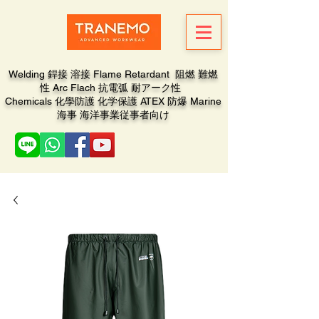
Welding 銲接 溶接 Flame Retardant 阻燃 難燃
性 Arc Flach 抗電弧 耐アーク性
Chemicals 化學防護 化学保護 ATEX 防爆 Marine
海事 海洋事業従事者向け