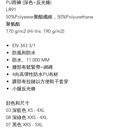
PU
雨褲 (深色+反光條)
LR91
50%Polyester
聚酯纖維，
50%Polyurethane
聚氨酯
170 g/m2
(Hi-Vis: 190 g/m2)
EN 343 3/1
防風和防水
防水。
11.000 MM
腰部有鬆緊帶+綁縄
4向高彈性防水PU布材
踝部有拉鏈以方便鞋子套穿
小腿反光條
顔色和尺寸
03
深藍色
XS - 4XL
08 深
綠色
XXS - 4XL
07 黑色 XXS - 5XL