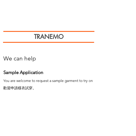
TRANEMO
We can help
Sample Application
You are welcome to request a sample garment to try on
歡迎申請樣衣試穿。
サイズ確認等、試着用サンプルをご希望の方はお気軽に
お問い合わせください。
Cooperation
To explore the possibility of working with our
products, please email us.