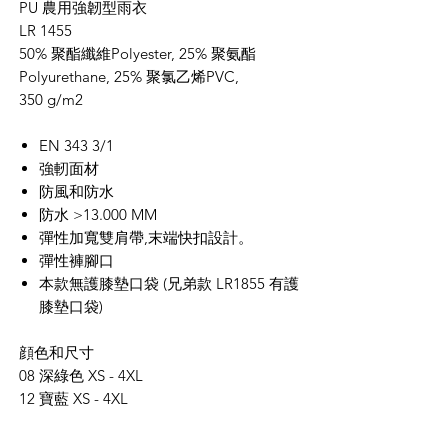
PU 農用強韌型雨衣
LR 1455
50% 聚酯纖維Polyester, 25% 聚氨酯
Polyurethane, 25% 聚氯乙烯PVC,
350 g/m2
EN 343 3/1
強軔面材
防風和防水
防水 >
13.000 MM
彈性加寬雙肩帶,末端快扣設計。
彈性褲腳口
本款無護膝墊口袋 (兄弟款 LR1855 有護
膝墊口袋)
顔色和尺寸
08 深
綠色
XS - 4XL
12 寶
藍
XS - 4XL