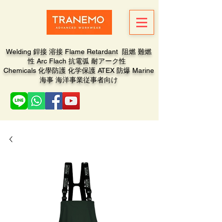
Welding 銲接 溶接 Flame Retardant 阻燃 難燃
性 Arc Flach 抗電弧 耐アーク性
Chemicals 化學防護 化学保護 ATEX 防爆 Marine
海事 海洋事業従事者向け