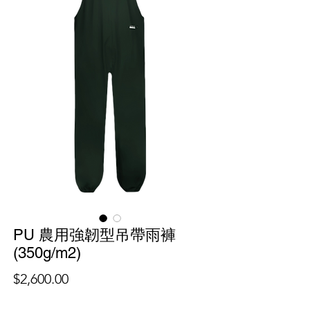
PU 農用強韌型吊帶雨褲
(350g/m2)
價
$2,600.00
格